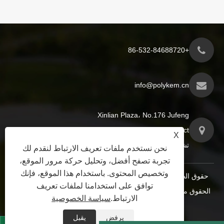
+86-532-84688720
info@polykem.cn
Xinlian Plaza، No.176 Jufeng
Road، Licang District، مدينة
X
تشينغداو، مقاطعة شاندونغ، الصين
نحن نستخدم ملفات تعريف الارتباط لنقدم لك
تجربة تصفح أفضل، وتحليل حركة مرور الموقع،
وتخصيص المحتوى. باستخدام هذا الموقع، فإنك
حقوق الطبع والنشر © 2024 شركة تشينغداو بوليكم المحدودة. جميع
توافق على استخدامنا لملفات تعريف
الحقوق محفوظة.
XML
|
RSS
|
Sitemap
|
Links
|
سياسة
الارتباط.
سياسة الخصوصية
الخصوصية
|
يرفض
يقبل