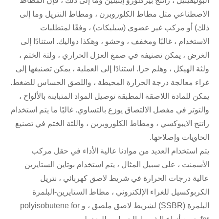
البوليفينيل ، راتنج بيركلورو إيثيلين وما إلى ذلك ، فإن المطاط
الاصطناعي مثل مطاط الكلوروبرن ، ومطاط النتريل وما إلى
ذلك) أو مركب غير عضوي (سيليكات) ، وفقًا لمتطلبات
الاستخدام ، غالبًا ومخفف ، وحشو ، وهكذا دواليك. استنادًا إلى
الغرض ، يمكن تصنيفه في صمغ العزل الحراري ، ولثة الختم ،
ولثة الهيكل ، وهلم جرا. استنادًا إلى العملية ، يمكن تصنيفها إلى
غراء معالجة درجة الحرارة المحيطة ، واللصق الحساس للضغط.
يمكن للمادة اللاصقة المطبقة توصيل المواد المتباينة بالألواح ،
والتوتر في مفصل الالتصاق يوزع بالتساوي. غالبًا ما يتم استخدام
راتنج الايبوكسي ، ومطاط الكلوروبرين ، واللثة الختم في تصنيع
الحاويات وإصلاحها.
يتم استخدام العديد من موادنا عالية الأداء في حقل مركب
الأسمنت ، على سبيل المثال ، يتم استخدام بوتاين الستايرين
عالية درجات الحرارة في شريط لاصق كهربائي ، نتريل
الكربوكسيل للغراء الإلكتروني ، مطاط الستايرين-البلمرة
البلمرة (SSBR) لشريط لاصق ملصق ، و polyisobutene for