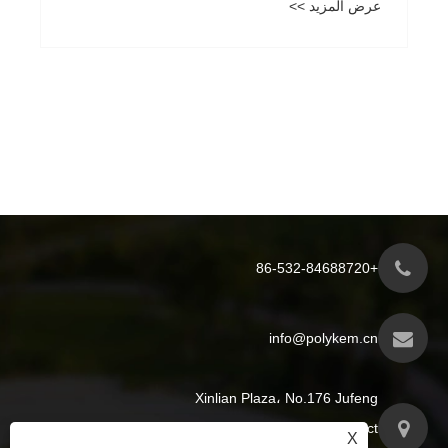
عرض المزيد >>
+86-532-84688720
info@polykem.cn
Xinlian Plaza، No.176 Jufeng
Road، Licang District، مدينة
X