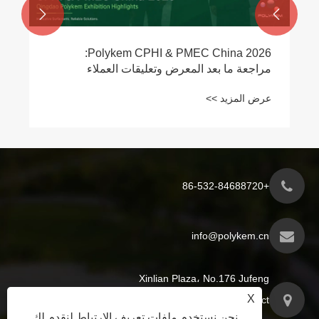


Polykem CPHI & PMEC China 2026:
مراجعة ما بعد المعرض وتعليقات العملاء
عرض المزيد >>
+86-532-84688720
info@polykem.cn
Xinlian Plaza، No.176 Jufeng
X
Road، Licang District، مدينة
نحن نستخدم ملفات تعريف الارتباط لنقدم لك