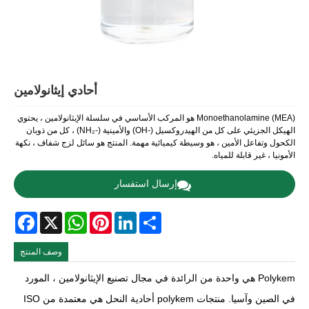
أحادي إيثانولامين
Monoethanolamine (MEA) هو المركب الأساسي في سلسلة الإيثانولامين ، يحتوي
الهيكل الجزيئي على كل من الهيدروكسيل (-OH) والأمينية (-NH₂) ، كل من ذوبان
الكحول وتفاعل الأمين ، هو وسيطة كيميائية مهمة. المنتج هو سائل لزج شفاف ، نكهة
الأمونيا ، غير قابلة للمياه.
إرسال استفسار
Facebook
WhatsApp
X
Pinterest
LinkedIn
Share
وصف المنتج
Polykem هي واحدة من الرائدة في مجال تصنيع الإيثانولامين ، المورد
في الصين وآسيا. منتجات polykem أحادية النحل هي معتمدة من ISO