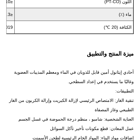
اللون (PT-CO)
≤10
ماء (٪)
≤0.3
الكثافة (20 ℃)
-1.019
ميزة المنتج والتطبيق
أحادي إيثانول أمين قابل للذوبان في الماء ومعظم المذيبات العضوية
وغالبًا ما يستخدم في إعداد السطحي.
التطبيقات:
تنقية الغاز: الامتصاص الرئيسي لإزالة الكبريت وإزالة الكربون من الغاز
الطبيعي وغاز المصفاة
العناية الشخصية: شامبو ، منظم درجة الحموضة في غسل الجسم
عمل المعادن: قطع مكونات تأخير تآكل السوائل
إضافات مواد البناء: المواد الخام الرئيسية لطحن الأسمنت