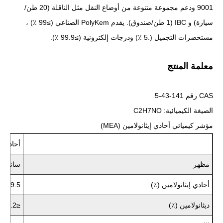
9001 ودعم مجموعة متنوعة من أوضاع النقل مثل الناقلة (20 طن/
سيارة) و IBC (1 طن/صندوق). يقدم PolyKem الصناعي (≥99 ٪) ،
مستحضرات التجميل (.5 ٪) ودرجات إلكترونية (≥99.9 ٪).
معلمة المنتج
CAS رقم 141-43-5
الصيغة الكيميائية: C2H7NO
مؤشر كيميائي أحادي إيثانولامين (MEA)
أحادي إي
مظهر
سائل عد
أحادي إيثانولامين (٪)
99.5
ديثانولامين (٪)
≤0.2