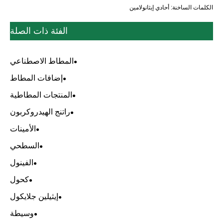
الكلمات الساخنة: أحادي إيثانولامين
الفئة ذات الصلة
المطاط الاصطناعي
إضافات المطاط
المنتجات المطاطية
راتنج الهيدروكربون
الأمينات
السطحي
الفينول
كحول
إيثيلين جلايكول
وسيطة