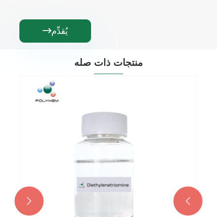
يُقدِّم

منتجات ذات صله

