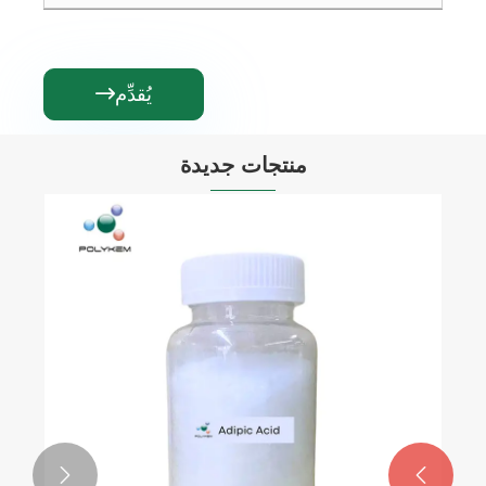
يُقدِّم

منتجات جديدة

