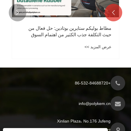


مطاط بوليكم ستايرين بوتادين: حل فعال من
حيث التكلفة جذب الكثير من اهتمام السوق
عرض المزيد >>
+86-532-84688720
info@polykem.cn
Xinlian Plaza، No.176 Jufeng
Road، Licang District، مدينة