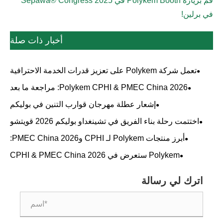
قم بزيارة Polykem Booth في Sepawa® Congress 2025
في برلين!
أخبار ذات صلة
تعمل شركة Polykem على تعزيز قدرات الخدمة الاحترافية
من خلال التدريب الداخلي على المنتجات
Polykem CPHI & PMEC China 2026: مراجعة ما بعد
المعرض وتعليقات العملاء
إشعار عطلة مهرجان قوارب التنين في بوليكم
اختتمت رحلة بناء الفريق في تشينغداو بوليكم 2026 قويتشو
بنجاح
أبرز منتجات Polykem لـ CPHI وPMEC China 2026:
السواغات والمذيبات والمواد الكيميائية الدقيقة
Polykem ستعرض في CPHI & PMEC China 2026
اترك لي رسالة