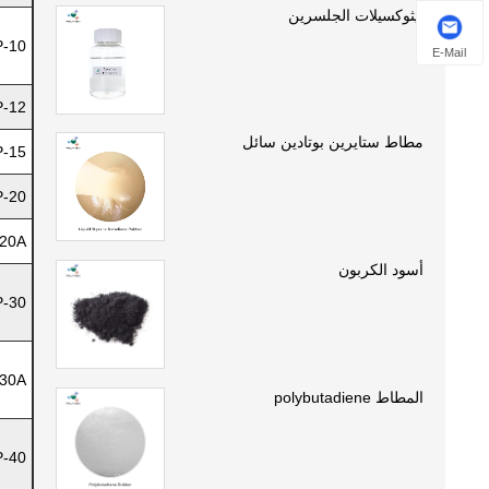
إيثوكسيلات الجلسرين
-10
E-Mail
-12
مطاط ستايرين بوتادين سائل
-15
-20
20A
أسود الكربون
-30
30A
المطاط polybutadiene
-40