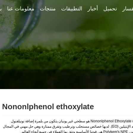
فسار
تحميل
أخبار
التطبيقات
منتجات
معلومات عنا
ب
Nononlphenol ethoxylate
Nononlphenol Ethoxylate (NPE) هو سطحي غير يونيان يتكون من بلمرة إضافة نونيلفنول
وأكسيد الإيثيلين (EO). لديها خصائص مستحلب وترطيب وتفرق ممتازة وهي حل مهني في المجال
لعملاء في جميع أنحاء العالم.