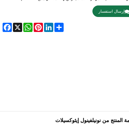
إرسال استفسار
acebook
WhatsApp
X
Pinterest
LinkedIn
Share
ة المنتج من نونيلفينول إيثوكسيلات