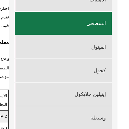
السطحي
قوة مستحلب 
معلم
الفينول
CAS رقم 9016-45-9
الصيغة الكي
كحول
مؤشر 
إيثيلين جلايكول
الاس
التج
P-2
وسيطة
P-3