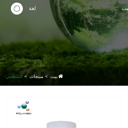
يت
لغة
بيت
منتجات
السطحي