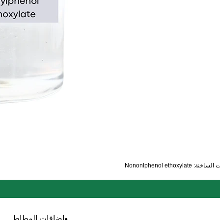
ة: Nononlphenol ethoxylate
إضافات المطاط