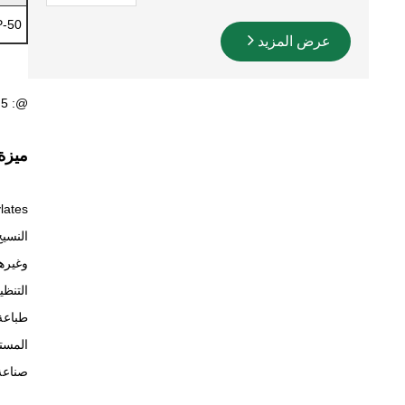
-50
عرض المزيد
@: 5 ٪ NaCl aq ○: 50 ٪ قبل الميلاد aq#: 25 ٪ قبل الميلاد aq &: 0.5 ٪ aq l = liquid s = solid l/s = liquid & solid f = flake s/f = solid & flake
ميزة 
النسيج
وغيره
التنظ
طباعة
المست
صناعة