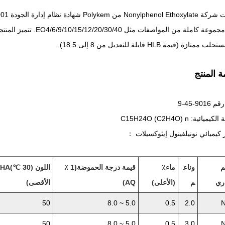
نقدم مجموعة كاملة من 
ممتازة (قيمة HLB قابلة للتعديل من 8 إلى 18.5).
ة المنتج
ميائية: C15H24O (C2H4O) n
كيميائي نونيلفينول إيثوكسيلات ：
م
وناع
ماء٪
قيمة درجة الحموضة
(1 ٪
اللون (30 ℃)
اري
م
(الأعلى)
AQ)
الأقصى)
50
5.0 ~ 8.0
0.5
2.0
N
50
5.0 ~ 8.0
0.5
3.0
N