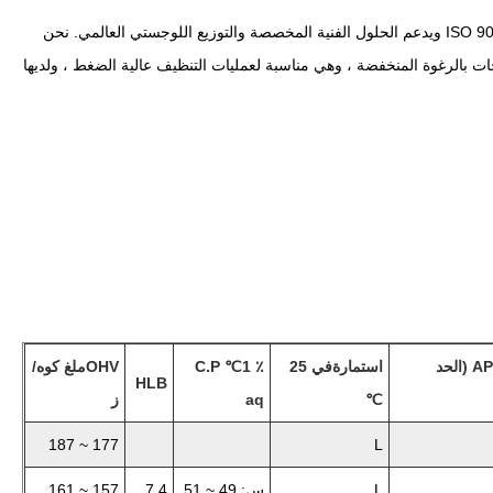
اجتازت شركة Nonylphenol Ethoxylate من Polykem شهادة نظام إدارة الجودة ISO 9001 ويدعم الحلول الفنية المخصصة والتوزيع اللوجستي العالمي. نحن
المواصفات مثل EO4/6/9/10/15/12/20/30/40. تتميز المنتجات بالرغوة المنخفضة ، وهي مناسبة لعمليات التنظيف عالية الضغط ، ولديها
APHA (الحد
استمارة
في 25
1 ٪
C.P ℃
OHV
ملغ كوه/
HLB
℃
aq
ز
177 ~ 187
L
L
س: 49 ~ 51
7.4
157 ~ 161