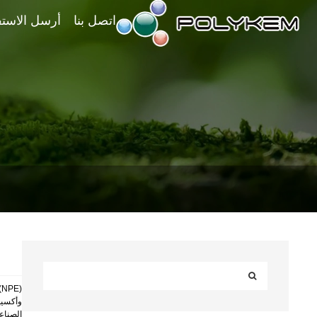
اتصل بنا
أرسل الاست
الصناعي. Polykem's NPE هي قوتنا الأساسية وتثق بها ا