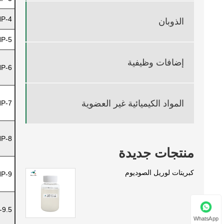
P-4
الذوبان
P-5
إضافات وظيفية
P-6
المواد الكيميائية غير العضوية
P-7
P-8
منتجات جديدة
كبريتات لوريل الصوديوم
P-9
-9.5
WhatsApp